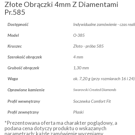
Złote Obrączki 4mm Z Diamentami
Pr.585
Dostępność
Indywidualne zamówienie - czas reali
Model
O-385
Kruszec
Złoto - próba 585
Szerokość obrączek
4 mm
Grubość obrączek
1,30 mm
Waga
ok. 7,20 g (przy rozmiarach 16 i 24)
Oprawione kamienie
Swarovski Created Diamonds
Profil wewnętrzny
Soczewka Comfort Fit
Profil zewnętrzny
Płaski
*Prezentowana oferta ma charakter poglądowy, a
podana cena dotyczy produktu o wskazanych
parametrach; każde zamówienie wyceniamy