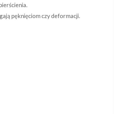
ierścienia.
egają pęknięciom czy deformacji.