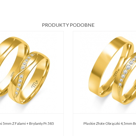
PRODUKTY PODOBNE
ki 5mm Z Falami + Brylanty Pr.585
Płaskie Złote Obrączki 4,5mm Br