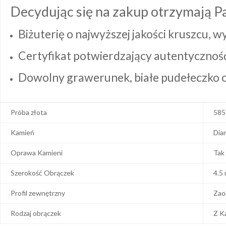
Decydując się na zakup otrzymają P
Biżuterię o najwyższej jakości kruszcu, 
Certyfikat potwierdzający autentyczność 
Dowolny grawerunek, białe pudełeczko or
Próba złota
585
Kamień
Dia
Oprawa Kamieni
Tak
Szerokość Obrączek
4.5
Profil zewnętrzny
Zao
Rodzaj obrączek
Z K