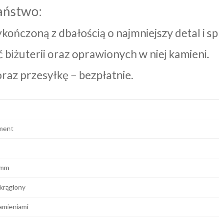
aństwo:
wykończoną z dbałością o najmniejszy detal i
biżuterii oraz oprawionych w niej kamieni.
az przesyłkę – bezpłatnie.
ment
 mm
krąglony
amieniami