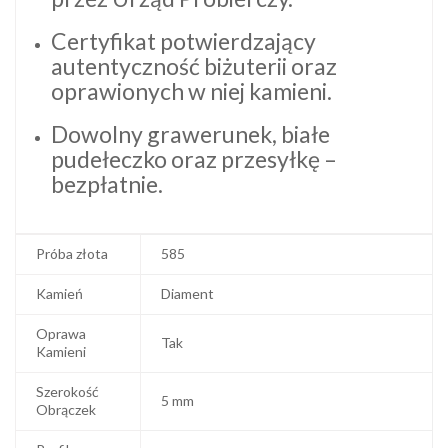
Certyfikat potwierdzający
autentyczność biżuterii oraz
oprawionych w niej kamieni.
Dowolny grawerunek, białe
pudełeczko oraz przesyłkę –
bezpłatnie.
Próba złota
585
Kamień
Diament
Oprawa
Tak
Kamieni
Szerokość
5 mm
Obrączek