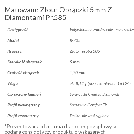
Matowane Złote Obrączki 5mm Z
Diamentami Pr.585
Dostępność
Indywidualne zamówienie - czas realiz
Model
B-205
Kruszec
Złoto - próba 585
Szerokość obrączek
5 mm
Grubość obrączek
1,20 mm
Waga
ok. 8,12 g (przy rozmiarach 16 i 24)
Oprawiony kamień
Swarovski Created Diamonds
Profil wewnętrzny
Soczewka Comfort Fit
Profil zewnętrzny
Delikatnie zaokrąglony
*Prezentowana oferta ma charakter poglądowy, a
podana cena dotyczy produktu o wskazanych