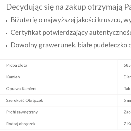
Decydując się na zakup otrzymają P
Biżuterię o najwyższej jakości kruszcu, 
Certyfikat potwierdzający autentyczność 
Dowolny grawerunek, białe pudełeczko or
Próba złota
585
Kamień
Dia
Oprawa Kamieni
Tak
Szerokość Obrączek
5 m
Profil zewnętrzny
Zao
Rodzaj obrączek
Z K