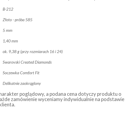
B-212
Złoto - próba 585
5 mm
1,40 mm
ok. 9,38 g (przy rozmiarach 16 i 24)
Swarovski Created Diamonds
Soczewka Comfort Fit
Delikatnie zaokrąglony
harakter poglądowy, a podana cena dotyczy produktu o
ażde zamówienie wyceniamy indywidualnie na podstawie
klienta.