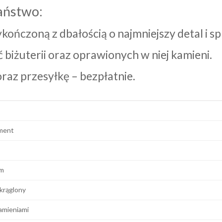
aństwo:
wykończoną z dbałością o najmniejszy detal i
biżuterii oraz oprawionych w niej kamieni.
az przesyłkę – bezpłatnie.
ment
m
krąglony
amieniami