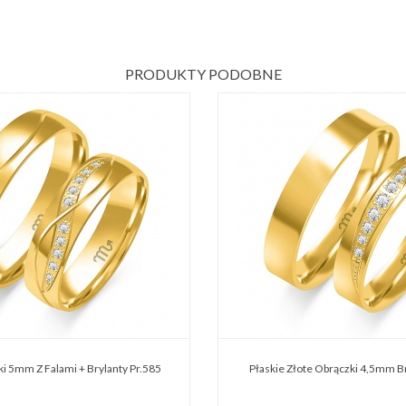
PRODUKTY PODOBNE
ki 5mm Z Falami + Brylanty Pr.585
Płaskie Złote Obrączki 4,5mm Br