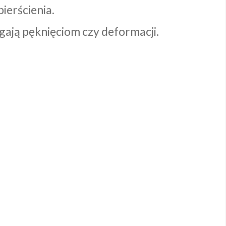
ierścienia.
egają pęknięciom czy deformacji.