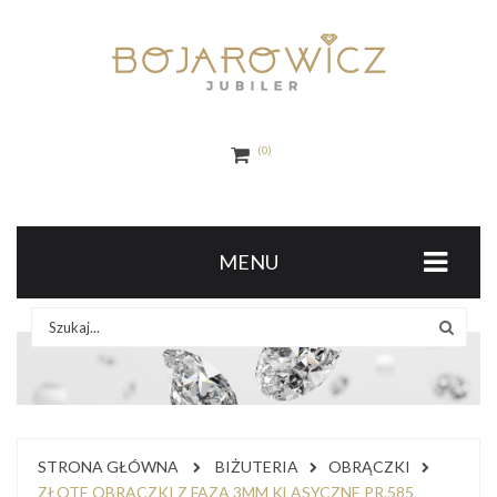
0
MENU
STRONA GŁÓWNA
BIŻUTERIA
OBRĄCZKI
ZŁOTE OBRĄCZKI Z FAZĄ 3MM KLASYCZNE PR.585