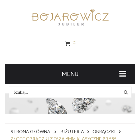
0
MENU
STRONA GŁÓWNA
BIŻUTERIA
OBRĄCZKI
ZŁOTE OBRĄCZKI Z FAZĄ 6MM KLASYCZNE PR.585