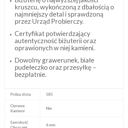
kruszcu, wykończoną z dbałością o
najmniejszy detal i sprawdzoną
przez Urząd Probierczy.
Certyfikat potwierdzający
autentyczność biżuterii oraz
oprawionych w niej kamieni.
Dowolny grawerunek, białe
pudełeczko oraz przesyłkę –
bezpłatnie.
Próba złota
585
Oprawa
Nie
Kamieni
Szerokość
6 mm
Obrączek