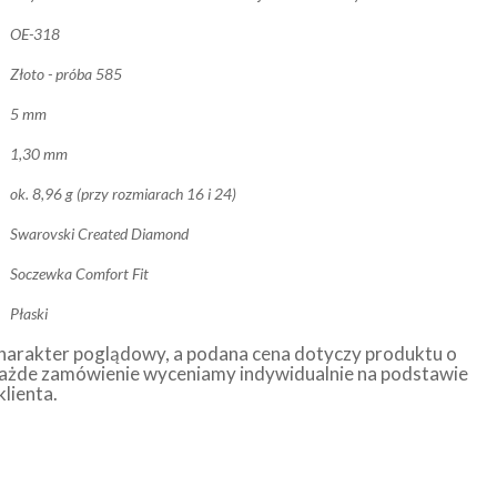
OE-318
Złoto - próba 585
5 mm
1,30 mm
ok. 8,96 g (przy rozmiarach 16 i 24)
Swarovski Created Diamond
Soczewka Comfort Fit
Płaski
harakter poglądowy, a podana cena dotyczy produktu o
ażde zamówienie wyceniamy indywidualnie na podstawie
klienta.