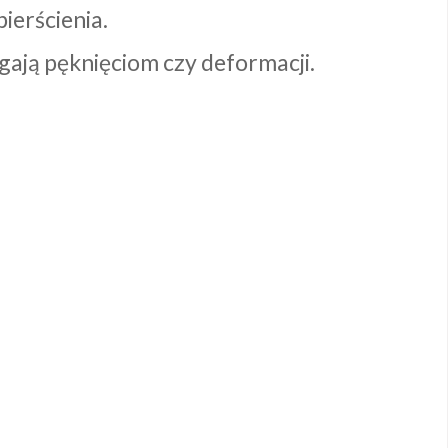
ierścienia.
egają pęknięciom czy deformacji.