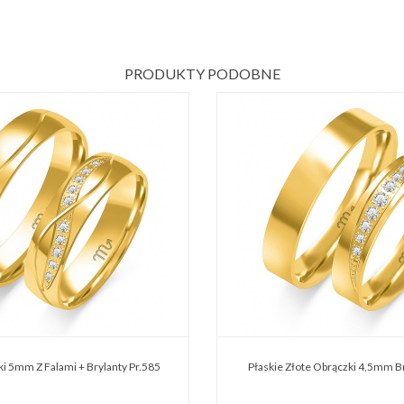
PRODUKTY PODOBNE
ki 5mm Z Falami + Brylanty Pr.585
Płaskie Złote Obrączki 4,5mm Br