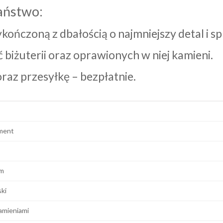
aństwo:
wykończoną z dbałością o najmniejszy detal i
biżuterii oraz oprawionych w niej kamieni.
az przesyłkę – bezpłatnie.
ment
m
ski
amieniami