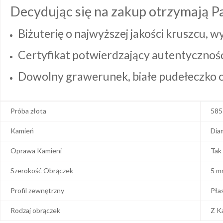
Decydując się na zakup otrzymają P
Biżuterię o najwyższej jakości kruszcu, 
Certyfikat potwierdzający autentyczność 
Dowolny grawerunek, białe pudełeczko or
Próba złota
585
Kamień
Dia
Oprawa Kamieni
Tak
Szerokość Obrączek
5 m
Profil zewnętrzny
Pła
Rodzaj obrączek
Z K