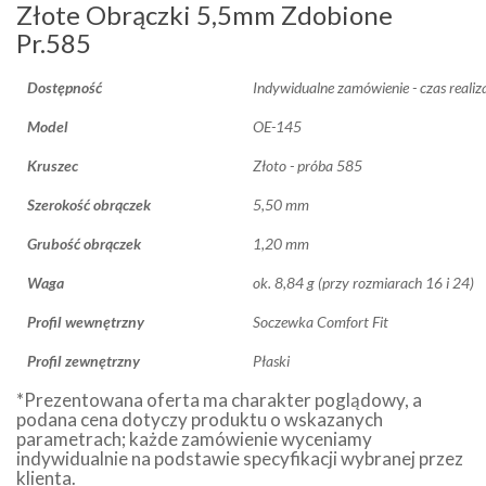
Złote Obrączki 5,5mm Zdobione
Pr.585
Dostępność
Indywidualne zamówienie - czas realiz
Model
OE-145
Kruszec
Złoto - próba 585
Szerokość obrączek
5,50 mm
Grubość obrączek
1,20 mm
Waga
ok. 8,84 g (przy rozmiarach 16 i 24)
Profil wewnętrzny
Soczewka Comfort Fit
Profil zewnętrzny
Płaski
*Prezentowana oferta ma charakter poglądowy, a
podana cena dotyczy produktu o wskazanych
parametrach; każde zamówienie wyceniamy
indywidualnie na podstawie specyfikacji wybranej przez
klienta.