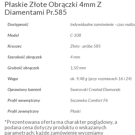
Płaskie Złote Obrączki 4mm Z
Diamentami Pr.585
Dostępność
Indywidualne zamówienie - czas realiz
Model
C-108
Kruszec
Złoto - próba 585
Szerokość obrączek
4 mm
Grubość obrączek
1,50 mm
Waga
ok. 9,48 g (przy rozmiarach 16 i 24)
Oprawiony kamień
Swarovski Created Diamonds
Profil wewnętrzny
Soczewka Comfort Fit
Profil zewnętrzny
Płaski
*Prezentowana oferta ma charakter poglądowy, a
podana cena dotyczy produktu o wskazanych
parametrach; każde zamówienie wyceniamy