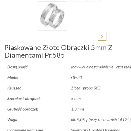
Piaskowane Złote Obrączki 5mm Z
Diamentami Pr.585
Dostępność
Indywidualne zamówienie - czas reali
Model
OE-20
Kruszec
Złoto - próba 585
Szerokość obrączek
5 mm
Grubość obrączek
1,3 mm
Waga
ok. 9,05 g (przy rozmiarach 16 i 24)
Oprawione kamienie
Swarovski Created Diamonds