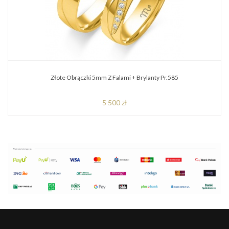
Złote Obrączki 5mm Z Falami + Brylanty Pr.585
5 500 zł