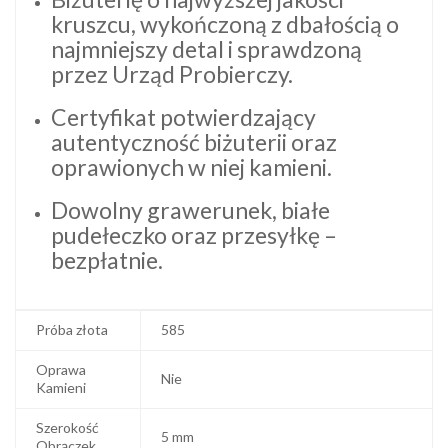
kruszcu, wykończoną z dbałością o
najmniejszy detal i sprawdzoną
przez Urząd Probierczy.
Certyfikat potwierdzający
autentyczność biżuterii oraz
oprawionych w niej kamieni.
Dowolny grawerunek, białe
pudełeczko oraz przesyłkę –
bezpłatnie.
Próba złota
585
Oprawa
Nie
Kamieni
Szerokość
5 mm
Obrączek