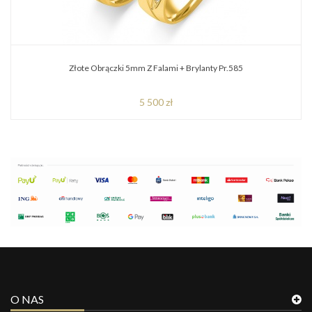
Złote Obrączki 5mm Z Falami + Brylanty Pr.585
5 500 zł
O NAS