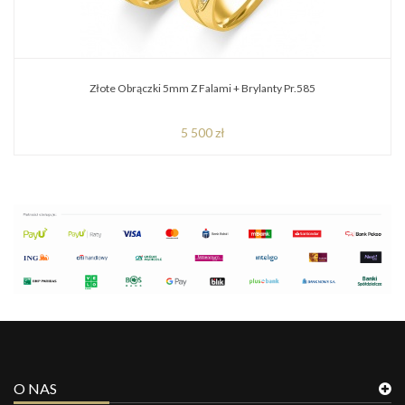
Złote Obrączki 5mm Z Falami + Brylanty Pr.585
5 500 zł
O NAS