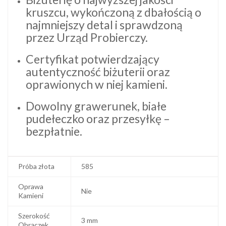
kruszcu, wykończoną z dbałością o
najmniejszy detal i sprawdzoną
przez Urząd Probierczy.
Certyfikat potwierdzający
autentyczność biżuterii oraz
oprawionych w niej kamieni.
Dowolny grawerunek, białe
pudełeczko oraz przesyłkę –
bezpłatnie.
Próba złota
585
Oprawa
Nie
Kamieni
Szerokość
3 mm
Obrączek