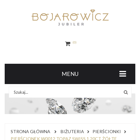
0
MENU
STRONA GŁÓWNA
BIŻUTERIA
PIERŚCIONKI
PIERŚCIONEK W0012 TOPAZ SWISS 1,20CT ŻÓŁTE