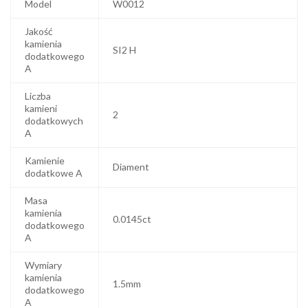
Model
W0012
Jakość
kamienia
SI2 H
dodatkowego
A
Liczba
kamieni
2
dodatkowych
A
Kamienie
Diament
dodatkowe A
Masa
kamienia
0.0145ct
dodatkowego
A
Wymiary
kamienia
1.5mm
dodatkowego
A