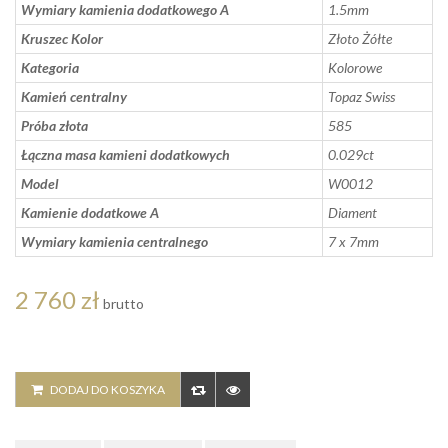
Wymiary kamienia dodatkowego A
1.5mm
Kruszec Kolor
Złoto Żółte
Kategoria
Kolorowe
Kamień centralny
Topaz Swiss
Próba złota
585
Łączna masa kamieni dodatkowych
0.029ct
Model
W0012
Kamienie dodatkowe A
Diament
Wymiary kamienia centralnego
7 x 7mm
2 760 zł
brutto
DODAJ DO KOSZYKA