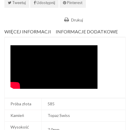
Tweetuj
Udostępnij
Pinterest
Drukuj
WIĘCEJ INFORMACJI
INFORMACJE DODATKOWE
Próba złota
585
Kamień
Topaz Swiss
Wysokość
7.0mm