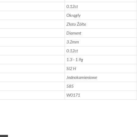
0.12ct
Okrągły
Złoto Żółte
Diament
3.2mm
0.12ct
1.3 - 1.9g
SI2 H
Jednokamieniowe
585
W0171