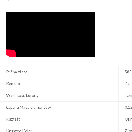
Próba złota
585
Kamień
Dia
Wysokość korony
4.7
Łączna Masa diamentów
0.1
Kształt
Okr
Kruszec Kolor
Zło