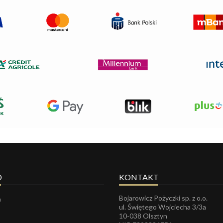
O
KONTAKT
Bojarowicz Pożyczki sp. z o.o.
a
ul. Świętego Wojciecha 3/3a
10-038 Olsztyn