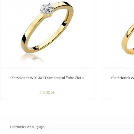
Pierścionek W0100 Z Diamentami Żółte Złoto
Pierścionek W
1 580 zł