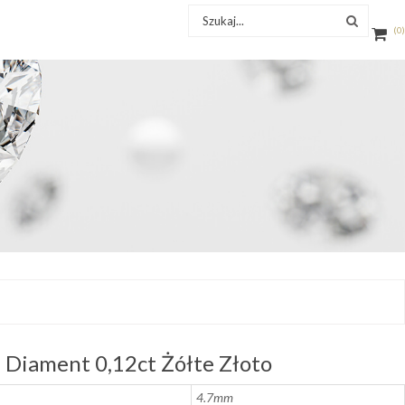
0
Diament 0,12ct Żółte Złoto
4.7mm