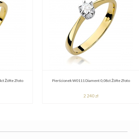
ct Żółte Złoto
Pierścionek W0111 Diament 0,08ct Żółte Złoto
2 240 zł