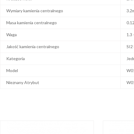
Wymiary kamienia centralnego
3.2
Masa kamienia centralnego
0.1
Waga
1.3 
Jakość kamienia centralnego
SI2
Kategoria
Jed
Model
W0
Nieznany Atrybut
W0