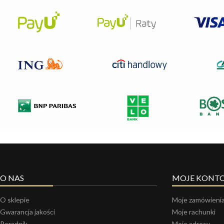
O NAS
MOJE KONT
O sklepie
Moje zamówieni
Gwarancja jakości
Moje rachunki
Poradnik
Moje adresy