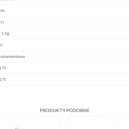
mm
2ct
- 1.9g
 H
nokamieniowe
171
171
PRODUKTY PODOBNE