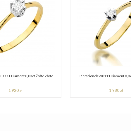
0111T Diament 0,03ct Żółte Złoto
Pierścionek W0111 Diament 0,04
1 920 zł
1 980 zł