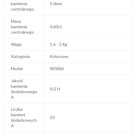
kamienia
5.0mm
centralnego
Masa
kamienia
0.60ct
centralnego
Waga
1.6 - 2.4g
Kategoria
Kolorowe
Model
W0066
Jakość
kamienia
SI2 H
dodatkowego
A
Liczba
kamieni
10
dodatkowych
A