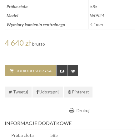
Próba złota
585
Model
W0524
Wymiary kamienia centralnego
4.1mm
4 640 zł
brutto
DODAJ DO KOSZYKA
Tweetuj
Udostępnij
Pinterest
Drukuj
INFORMACJE DODATKOWE
Próba złota
585