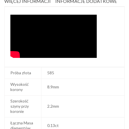
WIĘCEJ INFORMACJI
INFORMACJE DODATKOWE
Próba złota
585
Wysokość
8.9mm
korony
Szerokość
szyny przy
2.2mm
koronie
Łączna Masa
0.13ct
diamentów