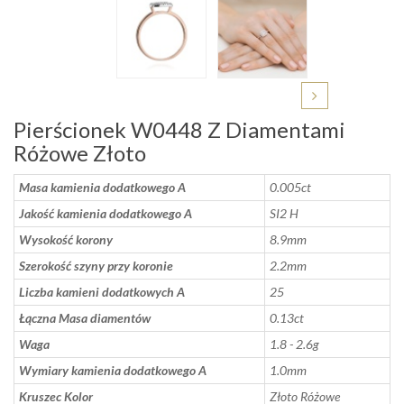
Pierścionek W0448 Z Diamentami
Różowe Złoto
Masa kamienia dodatkowego A
0.005ct
Jakość kamienia dodatkowego A
SI2 H
Wysokość korony
8.9mm
Szerokość szyny przy koronie
2.2mm
Liczba kamieni dodatkowych A
25
Łączna Masa diamentów
0.13ct
Waga
1.8 - 2.6g
Wymiary kamienia dodatkowego A
1.0mm
Kruszec Kolor
Złoto Różowe