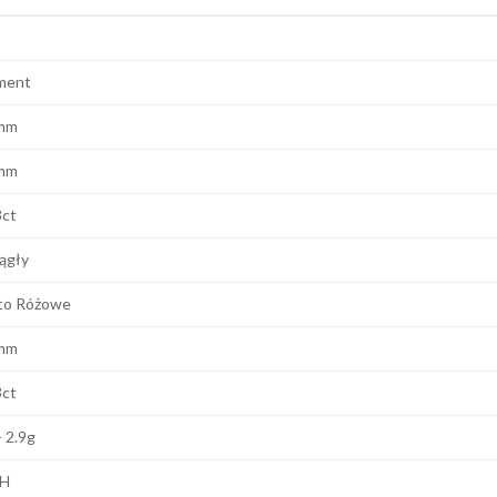
ment
mm
mm
8ct
ągły
to Różowe
mm
3ct
- 2.9g
 H