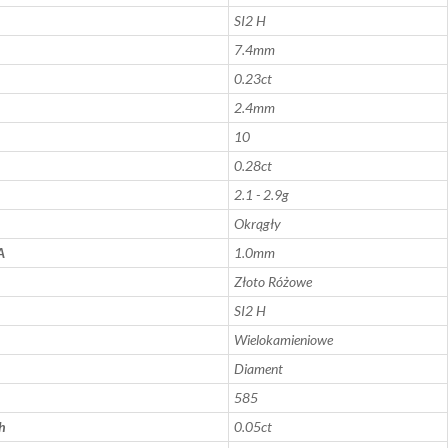
SI2 H
7.4mm
0.23ct
2.4mm
10
0.28ct
2.1 - 2.9g
Okrągły
A
1.0mm
Złoto Różowe
SI2 H
Wielokamieniowe
Diament
585
h
0.05ct