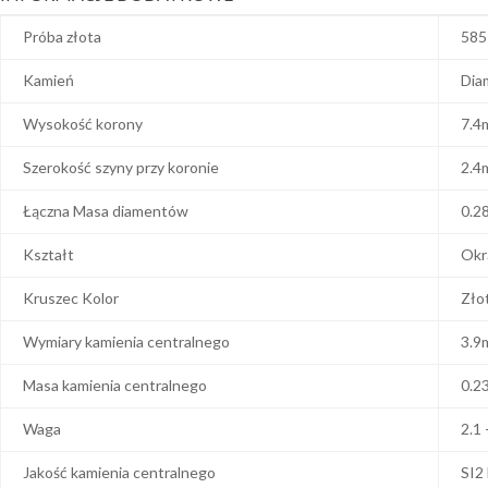
Próba złota
585
Kamień
Dia
Wysokość korony
7.4
Szerokość szyny przy koronie
2.4
Łączna Masa diamentów
0.2
Kształt
Okr
Kruszec Kolor
Zło
Wymiary kamienia centralnego
3.9
Masa kamienia centralnego
0.2
Waga
2.1 
Jakość kamienia centralnego
SI2