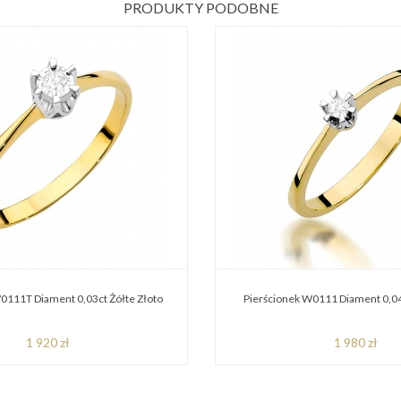
PRODUKTY PODOBNE
0111T Diament 0,03ct Żółte Złoto
Pierścionek W0111 Diament 0,04
1 920 zł
1 980 zł