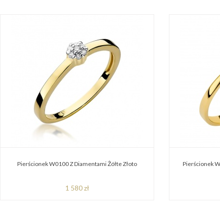
Pierścionek W0100 Z Diamentami Żółte Złoto
Pierścionek W
1 580 zł