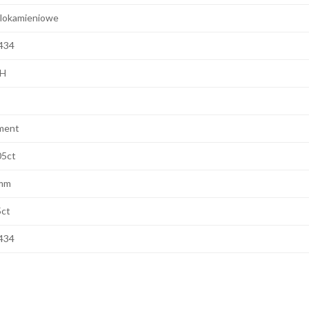
lokamieniowe
434
 H
ment
05ct
mm
5ct
434