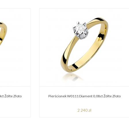
ct Żółte Złoto
Pierścionek W0111 Diament 0,08ct Żółte Złoto
2 240 zł