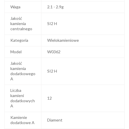
Waga
2.1 - 2.9g
Jakość
kamienia
SI2 H
centralnego
Kategoria
Wielokamieniowe
Model
W0362
Jakość
kamienia
SI2 H
dodatkowego
A
Liczba
kamieni
12
dodatkowych
A
Kamienie
Diament
dodatkowe A