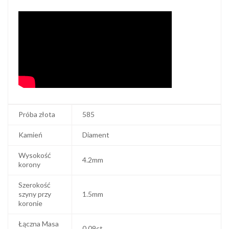
Próba złota
585
Kamień
Diament
Wysokość
4.2mm
korony
Szerokość
szyny przy
1.5mm
koronie
Łączna Masa
0.09ct