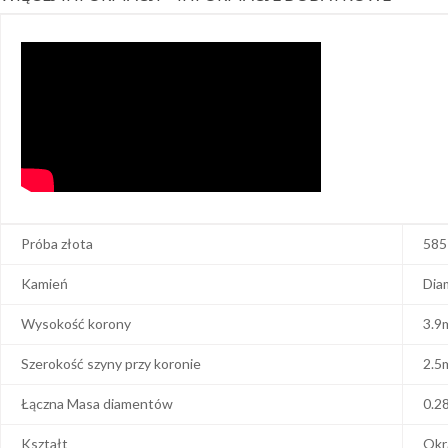
Próba złota
585
Kamień
Dia
Wysokość korony
3.9
Szerokość szyny przy koronie
2.5
Łączna Masa diamentów
0.2
Kształt
Okr