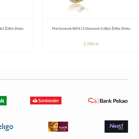
ct Żółte Złoto
Pierścionek W0111 Diament 0,08ct Żółte Złoto
2 240 zł