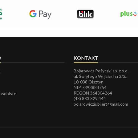
O
KONTAKT
Bojarowicz Pożyczki sp. z o.o.
a
ul. Świętego Wojciecha 3/3a
10-038 Olsztyn
NIP 7393884754
REGON
364304264
 osobiste
(48) 883 829 444
bojarowiczjubiler@gmail.com