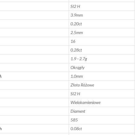
SI2 H
3.9mm
0.20ct
2.5mm
16
0.28ct
1.9 - 2.7g
Okrągły
A
1.0mm
Złoto Różowe
SI2 H
Wielokamieniowe
Diament
585
h
0.08ct