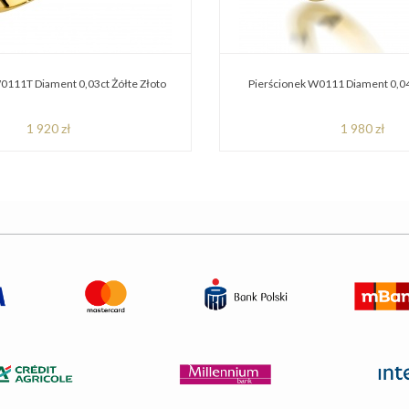
0111T Diament 0,03ct Żółte Złoto
Pierścionek W0111 Diament 0,04
1 920 zł
1 980 zł