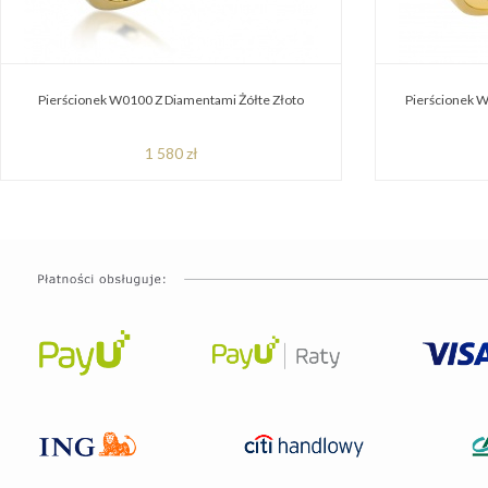
Pierścionek W0100 Z Diamentami Żółte Złoto
Pierścionek W
1 580 zł