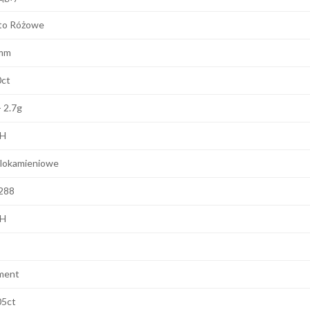
to Różowe
mm
0ct
- 2.7g
 H
lokamieniowe
288
 H
ment
05ct