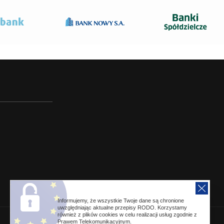
Informujemy, że wszystkie Twoje dane są chronione
uwzględniając aktualne przepisy RODO. Korzystamy
również z plików cookies w celu realizacji usług zgodnie z
Prawem Telekomunikacyjnym.