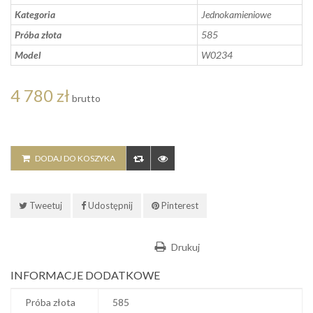
Kategoria
Jednokamieniowe
Próba złota
585
Model
W0234
4 780 zł
brutto
DODAJ DO KOSZYKA
Tweetuj
Udostępnij
Pinterest
Drukuj
INFORMACJE DODATKOWE
Próba złota
585