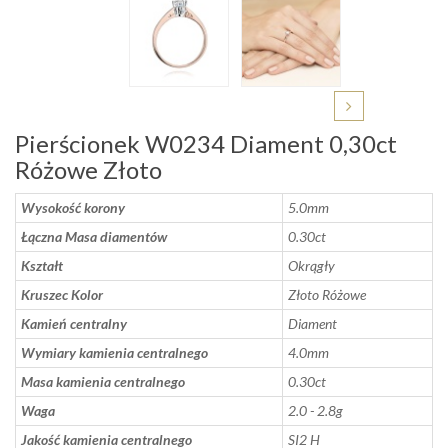
Pierścionek W0234 Diament 0,30ct
Różowe Złoto
Wysokość korony
5.0mm
Łączna Masa diamentów
0.30ct
Kształt
Okrągły
Kruszec Kolor
Złoto Różowe
Kamień centralny
Diament
Wymiary kamienia centralnego
4.0mm
Masa kamienia centralnego
0.30ct
Waga
2.0 - 2.8g
Jakość kamienia centralnego
SI2 H