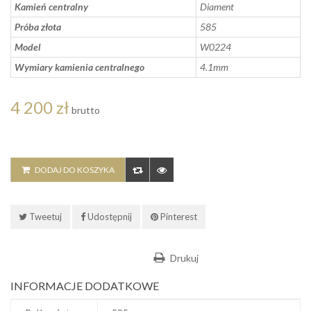
Kamień centralny
Diament
Próba złota
585
Model
W0224
Wymiary kamienia centralnego
4.1mm
4 200 zł
brutto
DODAJ DO KOSZYKA
Tweetuj
Udostępnij
Pinterest
Drukuj
INFORMACJE DODATKOWE