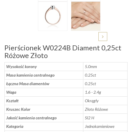
Pierścionek W0224B Diament 0,25ct
Różowe Złoto
Wysokość korony
5.0mm
Masa kamienia centralnego
0.25ct
Łączna Masa diamentów
0.25ct
Waga
1.6 - 2.4g
Kształt
Okrągły
Kruszec Kolor
Złoto Różowe
Jakość kamienia centralnego
SI2 H
Kategoria
Jednokamieniowe