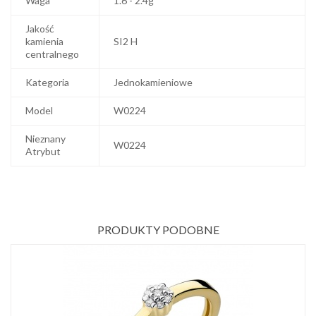
Waga
1.6 - 2.4g
Jakość
kamienia
SI2 H
centralnego
Kategoria
Jednokamieniowe
Model
W0224
Nieznany
W0224
Atrybut
PRODUKTY PODOBNE