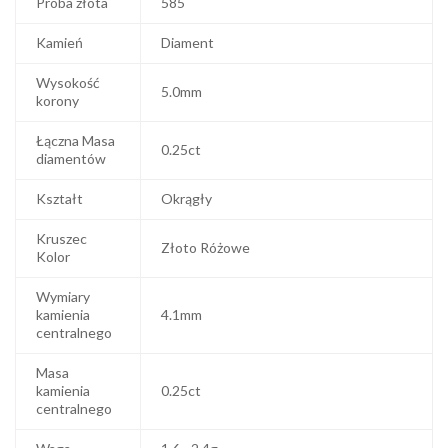
Próba złota
585
Kamień
Diament
Wysokość
5.0mm
korony
Łączna Masa
0.25ct
diamentów
Kształt
Okrągły
Kruszec
Złoto Różowe
Kolor
Wymiary
kamienia
4.1mm
centralnego
Masa
kamienia
0.25ct
centralnego