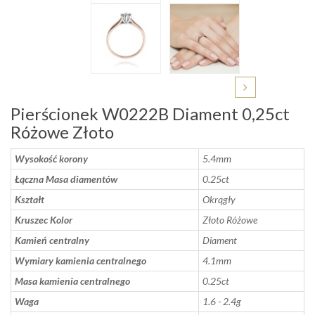
Pierścionek W0222B Diament 0,25ct
Różowe Złoto
Wysokość korony
5.4mm
Łączna Masa diamentów
0.25ct
Kształt
Okrągły
Kruszec Kolor
Złoto Różowe
Kamień centralny
Diament
Wymiary kamienia centralnego
4.1mm
Masa kamienia centralnego
0.25ct
Waga
1.6 - 2.4g