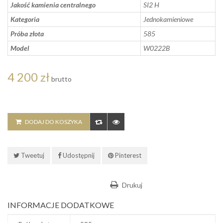
Jakość kamienia centralnego
SI2 H
Kategoria
Jednokamieniowe
Próba złota
585
Model
W0222B
4 200 zł
brutto
DODAJ DO KOSZYKA
Tweetuj
Udostępnij
Pinterest
Drukuj
INFORMACJE DODATKOWE