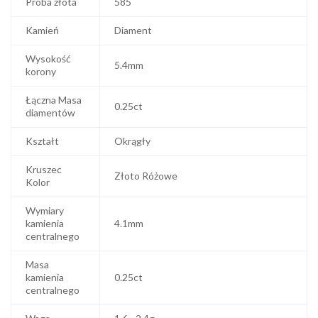
Próba złota
585
Kamień
Diament
Wysokość
5.4mm
korony
Łączna Masa
0.25ct
diamentów
Kształt
Okrągły
Kruszec
Złoto Różowe
Kolor
Wymiary
kamienia
4.1mm
centralnego
Masa
kamienia
0.25ct
centralnego