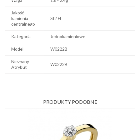
Waga
1.6 - 2.4g
Jakość
kamienia
SI2 H
centralnego
Kategoria
Jednokamieniowe
Model
W0222B
Nieznany
W0222B
Atrybut
PRODUKTY PODOBNE