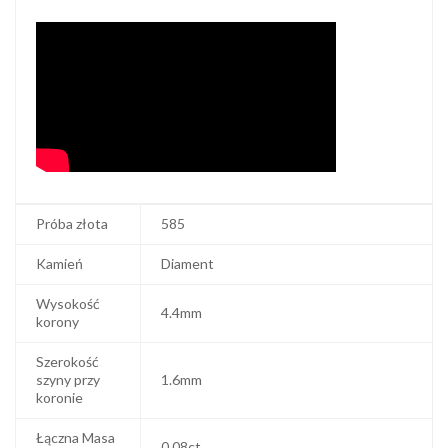
Próba złota
585
Kamień
Diament
Wysokość
4.4mm
korony
Szerokość
szyny przy
1.6mm
koronie
Łączna Masa
0.08ct