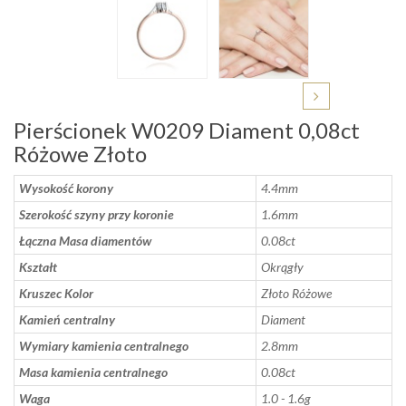
Pierścionek W0209 Diament 0,08ct
Różowe Złoto
Wysokość korony
4.4mm
Szerokość szyny przy koronie
1.6mm
Łączna Masa diamentów
0.08ct
Kształt
Okrągły
Kruszec Kolor
Złoto Różowe
Kamień centralny
Diament
Wymiary kamienia centralnego
2.8mm
Masa kamienia centralnego
0.08ct
Waga
1.0 - 1.6g