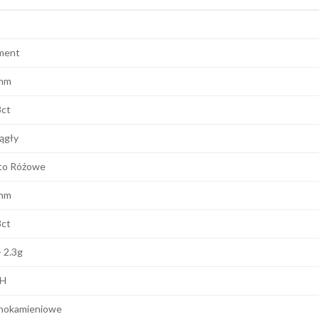
ment
mm
8ct
ągły
to Różowe
mm
8ct
- 2.3g
 H
nokamieniowe