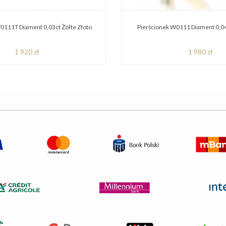
0111T Diament 0,03ct Żółte Złoto
Pierścionek W0111 Diament 0,04
1 920 zł
1 980 zł