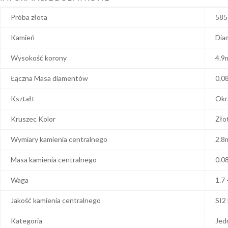
Próba złota
585
Kamień
Dia
Wysokość korony
4.9
Łączna Masa diamentów
0.0
Kształt
Okr
Kruszec Kolor
Zło
Wymiary kamienia centralnego
2.8
Masa kamienia centralnego
0.0
Waga
1.7 
Jakość kamienia centralnego
SI2
Kategoria
Jed