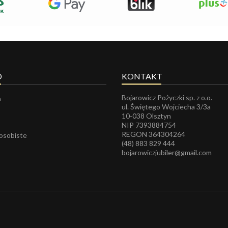
O
KONTAKT
Bojarowicz Pożyczki sp. z o.o.
a
ul. Świętego Wojciecha 3/3a
10-038 Olsztyn
NIP 7393884754
REGON
364304264
 osobiste
(48) 883 829 444
bojarowiczjubiler@gmail.com