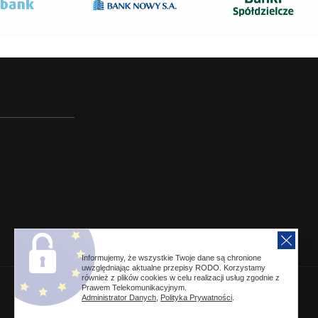
Informujemy, że wszystkie Twoje dane są chronione
uwzględniając aktualne przepisy RODO. Korzystamy
również z plików cookies w celu realizacji usług zgodnie z
Prawem Telekomunikacyjnym.
Administrator Danych
,
Polityka Prywatności
.