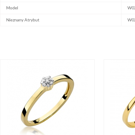
Model
W0
Nieznany Atrybut
W0