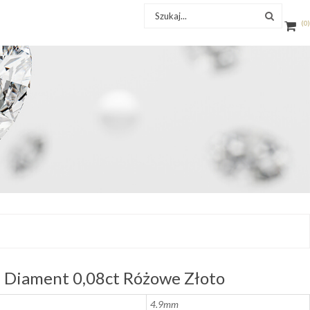
0
 Diament 0,08ct Różowe Złoto
4.9mm