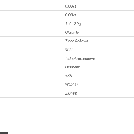
0.08ct
0.08ct
1.7 - 2.3g
Okrągły
Złoto Różowe
SI2 H
Jednokamieniowe
Diament
585
W0207
2.8mm