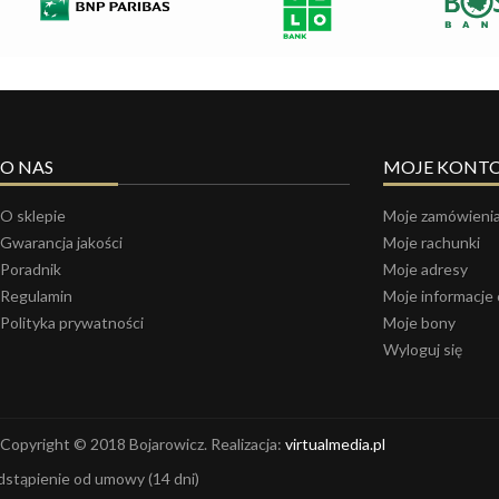
O NAS
MOJE KONT
O sklepie
Moje zamówieni
Gwarancja jakości
Moje rachunki
Poradnik
Moje adresy
Regulamin
Moje informacje
Polityka prywatności
Moje bony
Wyloguj się
Copyright © 2018 Bojarowicz. Realizacja:
virtualmedia.pl
stąpienie od umowy
(14 dni)