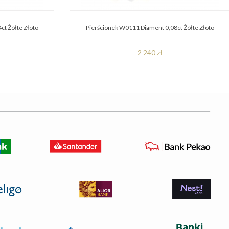
ct Żółte Złoto
Pierścionek W0111 Diament 0,08ct Żółte Złoto
2 240 zł