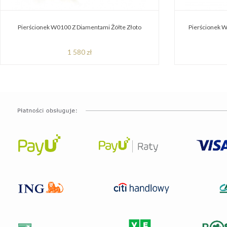
Pierścionek W0100 Z Diamentami Żółte Złoto
Pierścionek W
1 580 zł