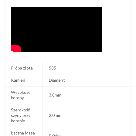
Próba złota
585
Kamień
Diament
Wysokość
3.8mm
korony
Szerokość
szyny przy
2.0mm
koronie
Łączna Masa
0.04ct