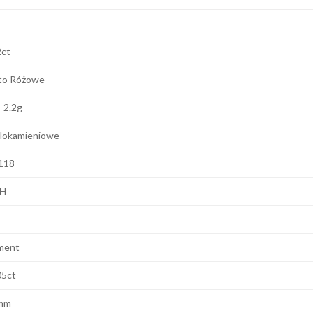
2ct
to Różowe
- 2.2g
lokamieniowe
118
 H
ment
05ct
mm