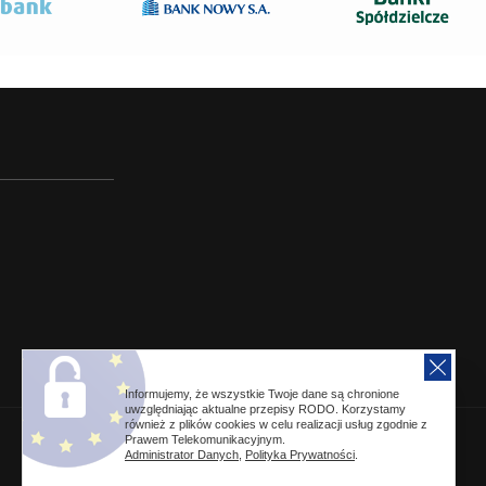
Informujemy, że wszystkie Twoje dane są chronione
uwzględniając aktualne przepisy RODO. Korzystamy
również z plików cookies w celu realizacji usług zgodnie z
Prawem Telekomunikacyjnym.
Administrator Danych
,
Polityka Prywatności
.