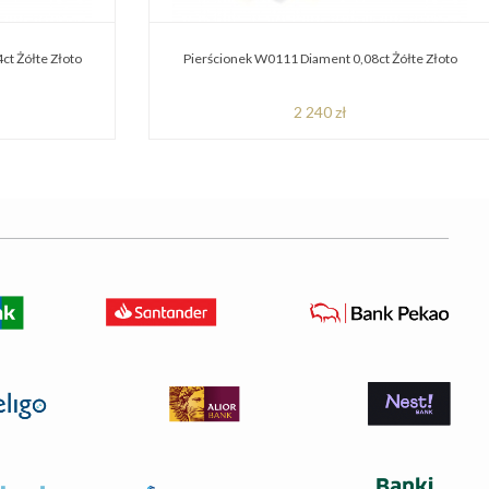
ct Żółte Złoto
Pierścionek W0111 Diament 0,08ct Żółte Złoto
2 240 zł