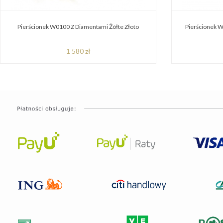
Pierścionek W0100 Z Diamentami Żółte Złoto
Pierścionek W
1 580 zł