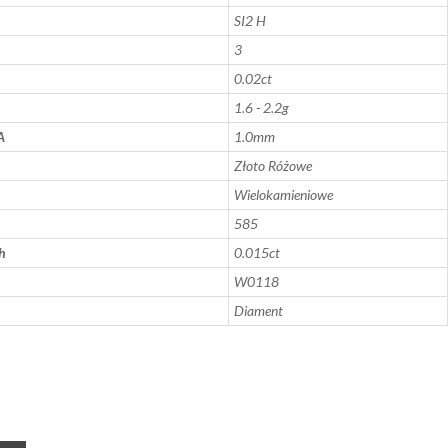
SI2 H
3
0.02ct
1.6 - 2.2g
A
1.0mm
Złoto Różowe
Wielokamieniowe
585
h
0.015ct
W0118
Diament