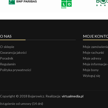
O NAS
MOJE KONT
O sklepie
Moje zamówieni
Gwarancja jakości
Moje rachunki
Poradnik
Moje adresy
Regulamin
Moje informacje
Polityka prywatności
Moje bony
Wyloguj się
Copyright © 2018 Bojarowicz. Realizacja:
virtualmedia.pl
stąpienie od umowy
(14 dni)