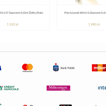
0111T Diament 0,03ct Żółte Złoto
Pierścionek W0111 Diament 0,04
1 920 zł
1 980 zł