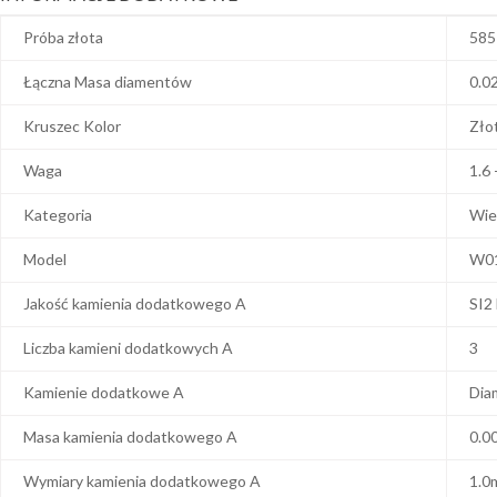
Próba złota
585
Łączna Masa diamentów
0.0
Kruszec Kolor
Zło
Waga
1.6 
Kategoria
Wie
Model
W0
Jakość kamienia dodatkowego A
SI2
Liczba kamieni dodatkowych A
3
Kamienie dodatkowe A
Dia
Masa kamienia dodatkowego A
0.0
Wymiary kamienia dodatkowego A
1.0