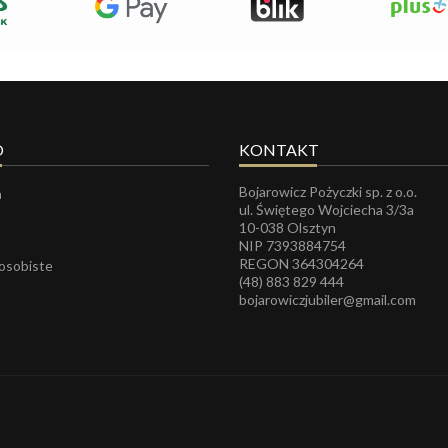
O
KONTAKT
Bojarowicz Pożyczki sp. z o.o.
a
ul. Świętego Wojciecha 3/3a
10-038 Olsztyn
NIP 7393884754
REGON
364304264
 osobiste
(48) 883 829 444
bojarowiczjubiler@gmail.com