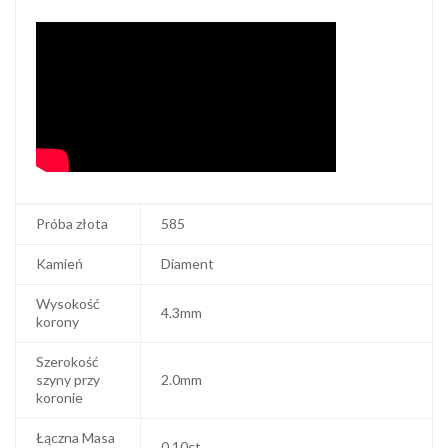
Próba złota
585
Kamień
Diament
Wysokość
4.3mm
korony
Szerokość
szyny przy
2.0mm
koronie
Łączna Masa
0.10ct