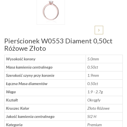
Pierścionek W0553 Diament 0,50ct
Różowe Złoto
Wysokość korony
5.0mm
Masa kamienia centralnego
0.50ct
Szerokość szyny przy koronie
1.9mm
Łączna Masa diamentów
0.50ct
Waga
1.9 - 2.7g
Kształt
Okrągły
Kruszec Kolor
Złoto Różowe
Jakość kamienia centralnego
SI2 H
Kategoria
Premium