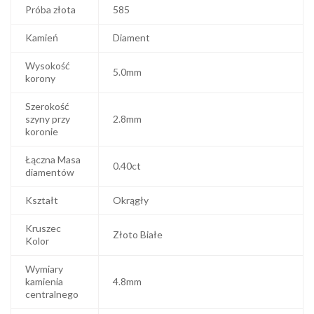
Próba złota
585
Kamień
Diament
Wysokość
5.0mm
korony
Szerokość
szyny przy
2.8mm
koronie
Łączna Masa
0.40ct
diamentów
Kształt
Okrągły
Kruszec
Złoto Białe
Kolor
Wymiary
kamienia
4.8mm
centralnego