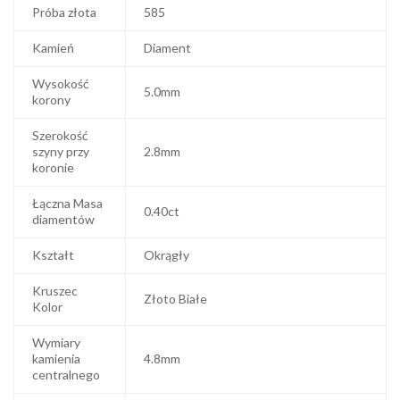
Próba złota
585
Kamień
Diament
Wysokość
5.0mm
korony
Szerokość
szyny przy
2.8mm
koronie
Łączna Masa
0.40ct
diamentów
Kształt
Okrągły
Kruszec
Złoto Białe
Kolor
Wymiary
kamienia
4.8mm
centralnego