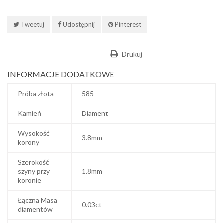
Tweetuj
Udostępnij
Pinterest
Drukuj
INFORMACJE DODATKOWE
Próba złota
585
Kamień
Diament
Wysokość
3.8mm
korony
Szerokość
szyny przy
1.8mm
koronie
Łączna Masa
0.03ct
diamentów