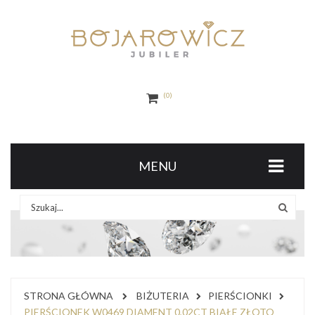
0
MENU
STRONA GŁÓWNA
BIŻUTERIA
PIERŚCIONKI
PIERŚCIONEK W0469 DIAMENT 0,02CT BIAŁE ZŁOTO