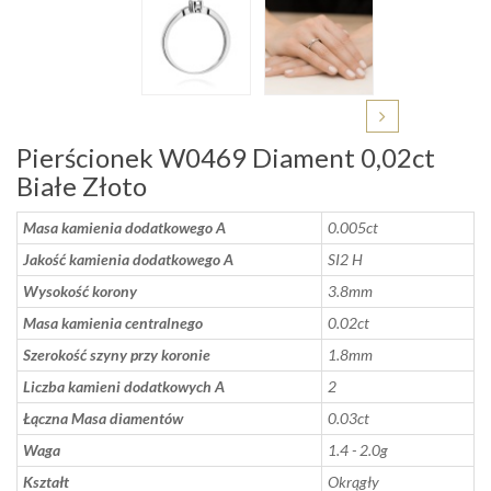
Pierścionek W0469 Diament 0,02ct
Białe Złoto
Masa kamienia dodatkowego A
0.005ct
Jakość kamienia dodatkowego A
SI2 H
Wysokość korony
3.8mm
Masa kamienia centralnego
0.02ct
Szerokość szyny przy koronie
1.8mm
Liczba kamieni dodatkowych A
2
Łączna Masa diamentów
0.03ct
Waga
1.4 - 2.0g
Kształt
Okrągły