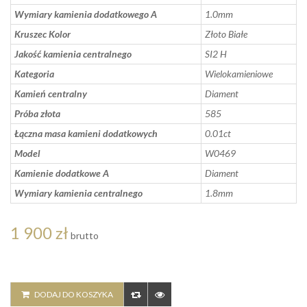
Wymiary kamienia dodatkowego A
1.0mm
Kruszec Kolor
Złoto Białe
Jakość kamienia centralnego
SI2 H
Kategoria
Wielokamieniowe
Kamień centralny
Diament
Próba złota
585
Łączna masa kamieni dodatkowych
0.01ct
Model
W0469
Kamienie dodatkowe A
Diament
Wymiary kamienia centralnego
1.8mm
1 900 zł
brutto
DODAJ DO KOSZYKA