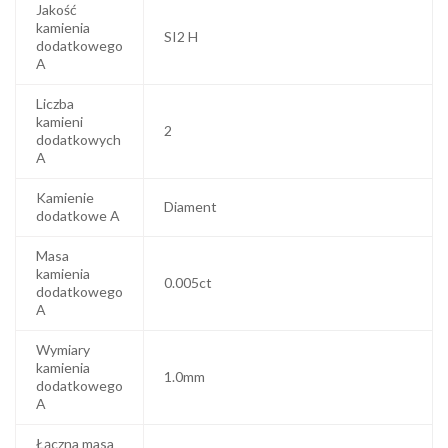
Jakość
kamienia
SI2 H
dodatkowego
A
Liczba
kamieni
2
dodatkowych
A
Kamienie
Diament
dodatkowe A
Masa
kamienia
0.005ct
dodatkowego
A
Wymiary
kamienia
1.0mm
dodatkowego
A
Łączna masa