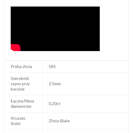
Próba złota
585
Szerokość
szyny przy
2.5mm
koronie
Łączna Masa
0.20ct
diamentów
Kruszec
Złoto Białe
Kolor