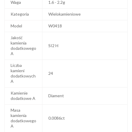
Waga
1.6 - 2.2g
Kategoria
Wielokamieniowe
Model
W0418
Jakość
kamienia
SI2 H
dodatkowego
A
Liczba
kamieni
24
dodatkowych
A
Kamienie
Diament
dodatkowe A
Masa
kamienia
0.0086ct
dodatkowego
A