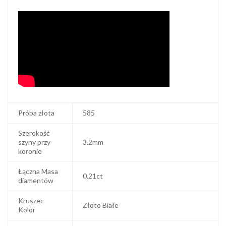
Próba złota
585
Szerokość
szyny przy
3.2mm
koronie
Łączna Masa
0.21ct
diamentów
Kruszec
Złoto Białe
Kolor