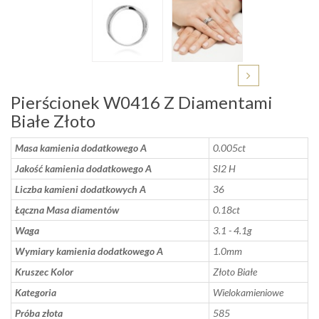
Pierścionek W0416 Z Diamentami
Białe Złoto
Masa kamienia dodatkowego A
0.005ct
Jakość kamienia dodatkowego A
SI2 H
Liczba kamieni dodatkowych A
36
Łączna Masa diamentów
0.18ct
Waga
3.1 - 4.1g
Wymiary kamienia dodatkowego A
1.0mm
Kruszec Kolor
Złoto Białe
Kategoria
Wielokamieniowe
Próba złota
585