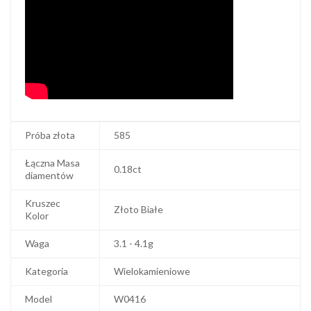
Próba złota
585
Łączna Masa
0.18ct
diamentów
Kruszec
Złoto Białe
Kolor
Waga
3.1 - 4.1g
Kategoria
Wielokamieniowe
Model
W0416