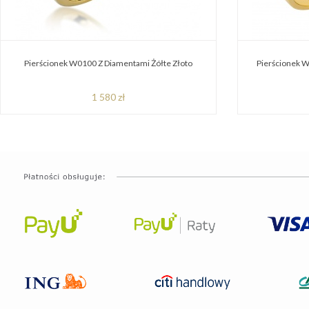
Pierścionek W0100 Z Diamentami Żółte Złoto
Pierścionek W
1 580 zł