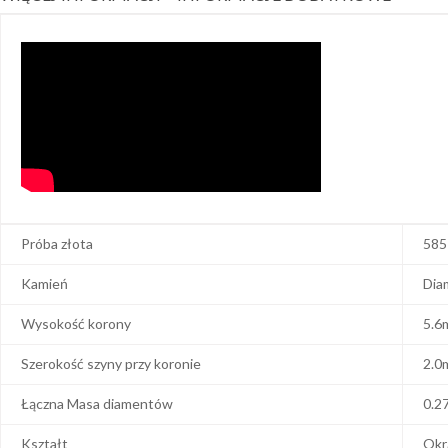
Próba złota
585
Kamień
Dia
Wysokość korony
5.6
Szerokość szyny przy koronie
2.0
Łączna Masa diamentów
0.2
Kształt
Okr