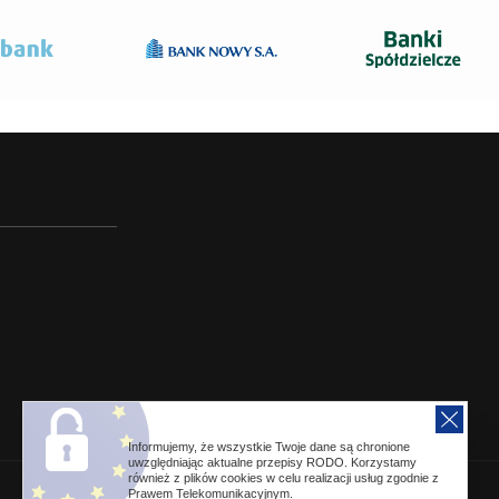
Informujemy, że wszystkie Twoje dane są chronione
uwzględniając aktualne przepisy RODO. Korzystamy
również z plików cookies w celu realizacji usług zgodnie z
Prawem Telekomunikacyjnym.