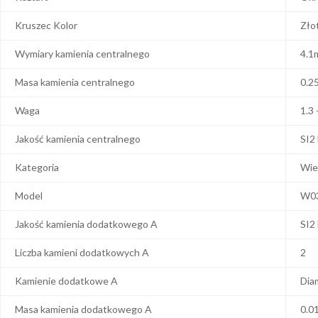
Kruszec Kolor
Zło
Wymiary kamienia centralnego
4.1
Masa kamienia centralnego
0.2
Waga
1.3 
Jakość kamienia centralnego
SI2
Kategoria
Wie
Model
W0
Jakość kamienia dodatkowego A
SI2
Liczba kamieni dodatkowych A
2
Kamienie dodatkowe A
Dia
Masa kamienia dodatkowego A
0.0