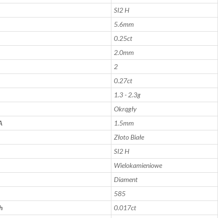
SI2 H
5.6mm
0.25ct
2.0mm
2
0.27ct
1.3 - 2.3g
Okrągły
A
1.5mm
Złoto Białe
SI2 H
Wielokamieniowe
Diament
585
h
0.017ct