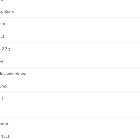
to Białe
mm
5ct
- 2.3g
 H
lokamieniowe
346
 H
ment
145ct