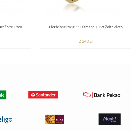
ct Żółte Złoto
Pierścionek W0111 Diament 0,08ct Żółte Złoto
2 240 zł