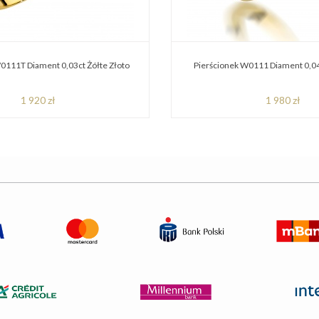
0111T Diament 0,03ct Żółte Złoto
Pierścionek W0111 Diament 0,04
1 920 zł
1 980 zł