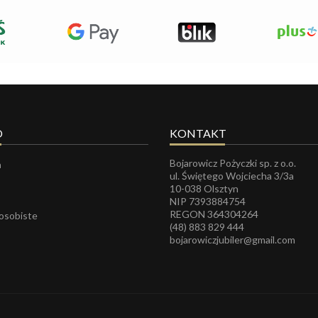
O
KONTAKT
Bojarowicz Pożyczki sp. z o.o.
a
ul. Świętego Wojciecha 3/3a
10-038 Olsztyn
NIP 7393884754
REGON
364304264
 osobiste
(48) 883 829 444
bojarowiczjubiler@gmail.com