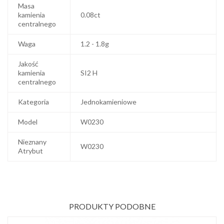
Masa
kamienia
0.08ct
centralnego
Waga
1.2 - 1.8g
Jakość
kamienia
SI2 H
centralnego
Kategoria
Jednokamieniowe
Model
W0230
Nieznany
W0230
Atrybut
PRODUKTY PODOBNE