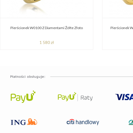
Pierścionek W0100 Z Diamentami Żółte Złoto
Pierścionek W
1 580 zł