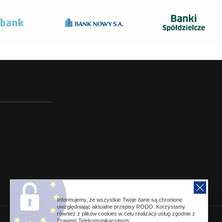
Informujemy, że wszystkie Twoje dane są chronione
uwzględniając aktualne przepisy RODO. Korzystamy
również z plików cookies w celu realizacji usług zgodnie z
Prawem Telekomunikacyjnym.