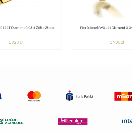
0111T Diament 0,03ct Żółte Złoto
Pierścionek W0111 Diament 0,04
1 920 zł
1 980 zł