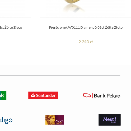
ct Żółte Złoto
Pierścionek W0111 Diament 0,08ct Żółte Złoto
2 240 zł