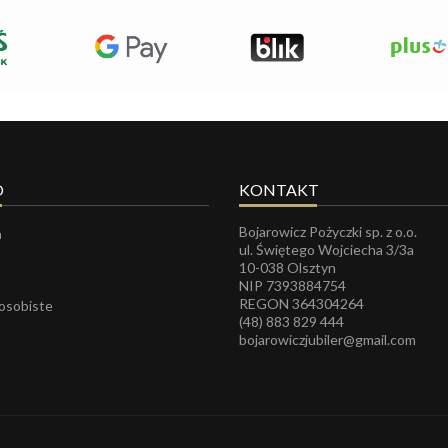
O
KONTAKT
Bojarowicz Pożyczki sp. z o.o.
a
ul. Świętego Wojciecha 3/3a
10-038 Olsztyn
NIP 7393884754
REGON
364304264
 osobiste
(48) 883 829 444
bojarowiczjubiler@gmail.com