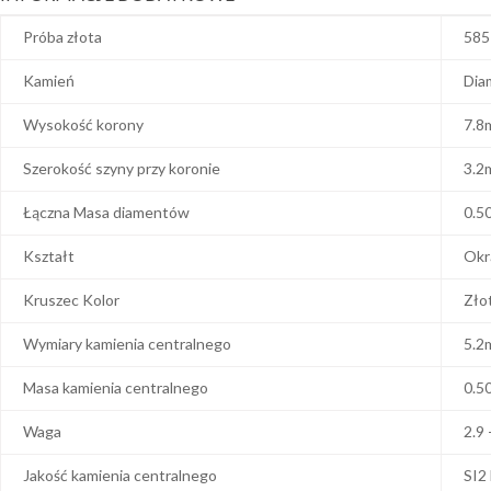
Próba złota
585
Kamień
Dia
Wysokość korony
7.8
Szerokość szyny przy koronie
3.2
Łączna Masa diamentów
0.5
Kształt
Okr
Kruszec Kolor
Zło
Wymiary kamienia centralnego
5.2
Masa kamienia centralnego
0.5
Waga
2.9 
Jakość kamienia centralnego
SI2