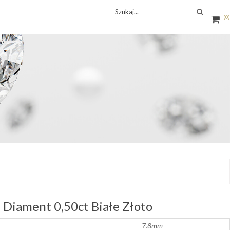
0
Diament 0,50ct Białe Złoto
7.8mm