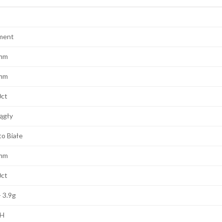
ment
mm
mm
0ct
ągły
to Białe
mm
0ct
- 3.9g
 H