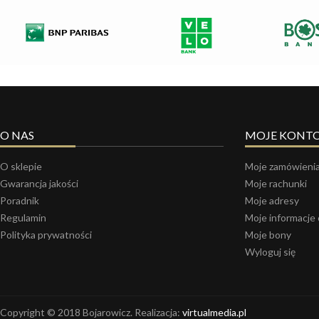
O NAS
MOJE KONT
O sklepie
Moje zamówieni
Gwarancja jakości
Moje rachunki
Poradnik
Moje adresy
Regulamin
Moje informacje
Polityka prywatności
Moje bony
Wyloguj się
Copyright © 2018 Bojarowicz. Realizacja:
virtualmedia.pl