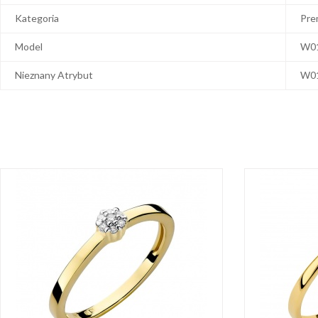
Kategoria
Pre
Model
W0
Nieznany Atrybut
W0