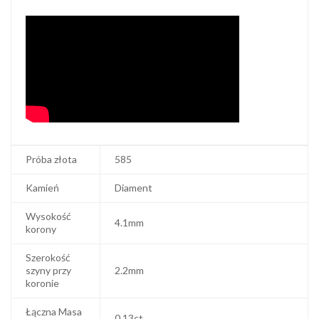
Próba złota
585
Kamień
Diament
Wysokość
4.1mm
korony
Szerokość
szyny przy
2.2mm
koronie
Łączna Masa
0.13ct