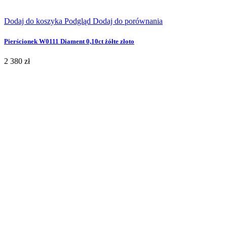
Dodaj do koszyka
Podgląd
Dodaj do porównania
Pierścionek W0111 Diament 0,10ct żółte złoto
2 380 zł