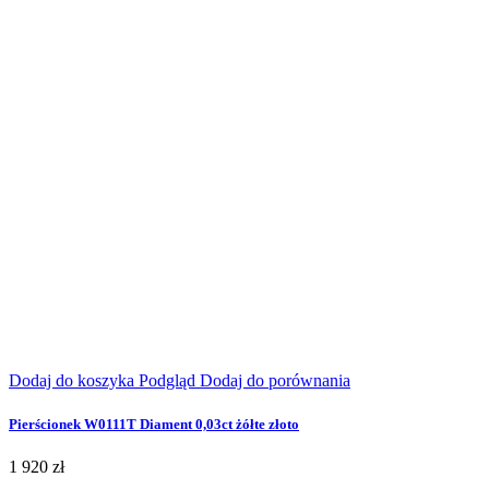
Dodaj do koszyka
Podgląd
Dodaj do porównania
Pierścionek W0111T Diament 0,03ct żółte złoto
1 920 zł