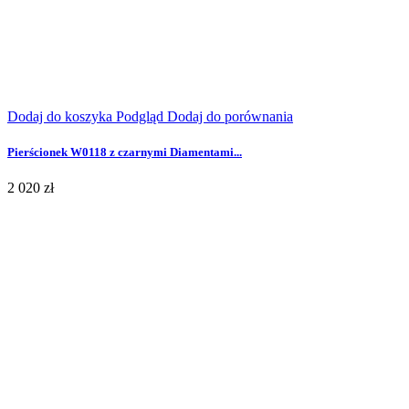
Dodaj do koszyka
Podgląd
Dodaj do porównania
Pierścionek W0118 z czarnymi Diamentami...
2 020 zł