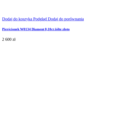
Dodaj do koszyka
Podgląd
Dodaj do porównania
Pierścionek W0134 Diament 0,10ct żółte złoto
2 600 zł