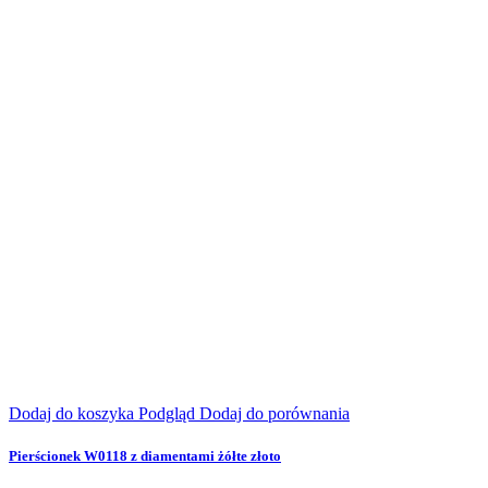
Dodaj do koszyka
Podgląd
Dodaj do porównania
Pierścionek W0118 z diamentami żółte złoto