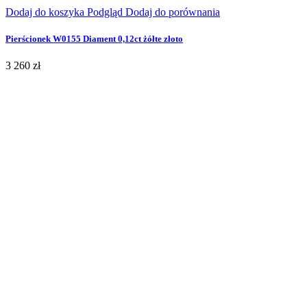
Dodaj do koszyka
Podgląd
Dodaj do porównania
Pierścionek W0155 Diament 0,12ct żółte złoto
3 260 zł