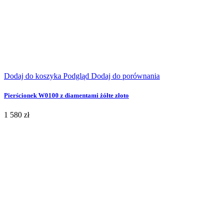
Dodaj do koszyka
Podgląd
Dodaj do porównania
Pierścionek W0100 z diamentami żółte złoto
1 580 zł