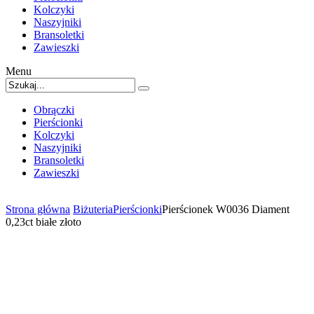
Kolczyki
Naszyjniki
Bransoletki
Zawieszki
Menu
Obrączki
Pierścionki
Kolczyki
Naszyjniki
Bransoletki
Zawieszki
Strona główna
Biżuteria
Pierścionki
Pierścionek W0036 Diament
0,23ct białe złoto