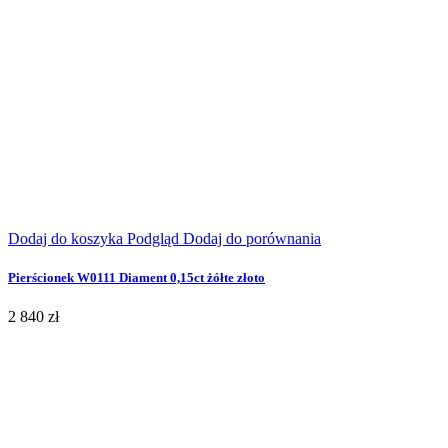
Dodaj do koszyka
Podgląd
Dodaj do porównania
Pierścionek W0111 Diament 0,15ct żółte złoto
2 840 zł