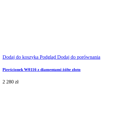
Dodaj do koszyka
Podgląd
Dodaj do porównania
Pierścionek W0116 z diamentami żółte złoto
2 280 zł