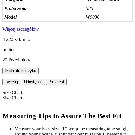
Próba złota
585
Model
W0036
Więcej szczegółów
4 220 zł
brutto
brutto
20
Przedmioty
Dodaj do koszyka
Tweetuj
Udostępnij
Pinterest
Size Chart
Size Chart
Measuring Tips to Assure The Best Fit
Measure your back size â€“ wrap the measuring tape snugly
around your ribcage, just under your bust line
1
, keeping it