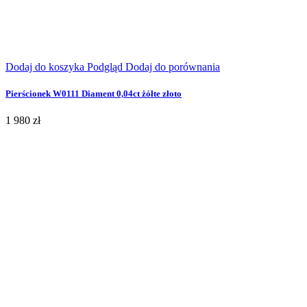
Dodaj do koszyka
Podgląd
Dodaj do porównania
Pierścionek W0111 Diament 0,04ct żółte złoto
1 980 zł