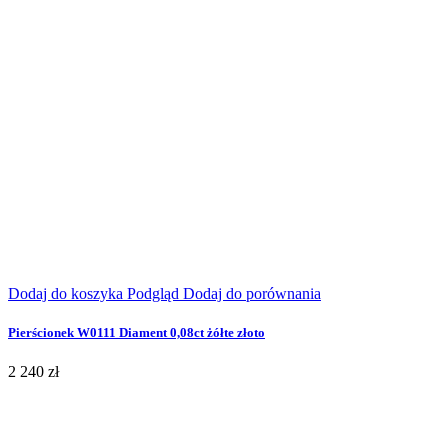
Dodaj do koszyka
Podgląd
Dodaj do porównania
Pierścionek W0111 Diament 0,08ct żółte złoto
2 240 zł