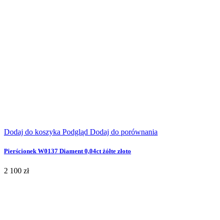
Dodaj do koszyka
Podgląd
Dodaj do porównania
Pierścionek W0137 Diament 0,04ct żółte złoto
2 100 zł