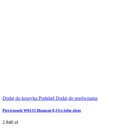
Dodaj do koszyka
Podgląd
Dodaj do porównania
Pierścionek W0133 Diament 0,15ct żółte złoto
2 840 zł