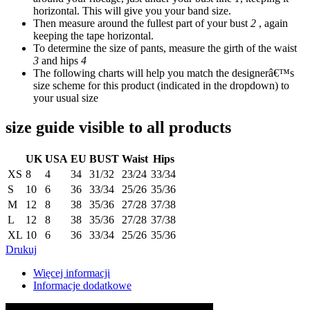
horizontal. This will give you your band size.
Then measure around the fullest part of your bust
2
, again
keeping the tape horizontal.
To determine the size of pants, measure the girth of the waist
3
and hips
4
The following charts will help you match the designerâ€™s
size scheme for this product (indicated in the dropdown) to
your usual size
size guide visible to all products
UK
USA
EU
BUST
Waist
Hips
XS
8
4
34
31/32
23/24
33/34
S
10
6
36
33/34
25/26
35/36
M
12
8
38
35/36
27/28
37/38
L
12
8
38
35/36
27/28
37/38
XL
10
6
36
33/34
25/26
35/36
Drukuj
Więcej informacji
Informacje dodatkowe