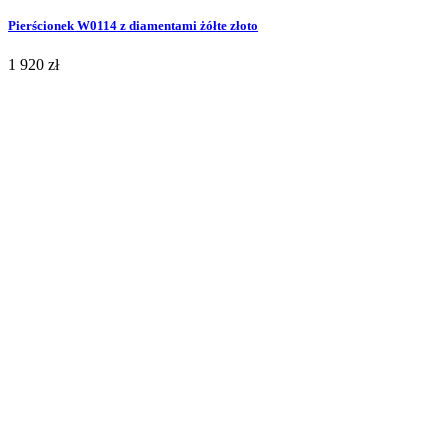
Pierścionek W0114 z diamentami żółte złoto
1 920 zł