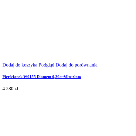
Dodaj do koszyka
Podgląd
Dodaj do porównania
Pierścionek W0155 Diament 0,20ct żółte złoto
4 280 zł