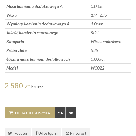
Masa kamienia dodatkowego A
0.005ct
Waga
1.9 - 2.7g
Wymiary kamienia dodatkowego A
1.0mm
Jakość kamienia centralnego
SI2 H
Kategoria
Wielokamieniowe
Próba złota
585
Łączna masa kamieni dodatkowych
0.035ct
Model
W0022
2 580 zł
brutto
DODAJ DO KOSZYKA
Tweetuj
Udostępnij
Pinterest