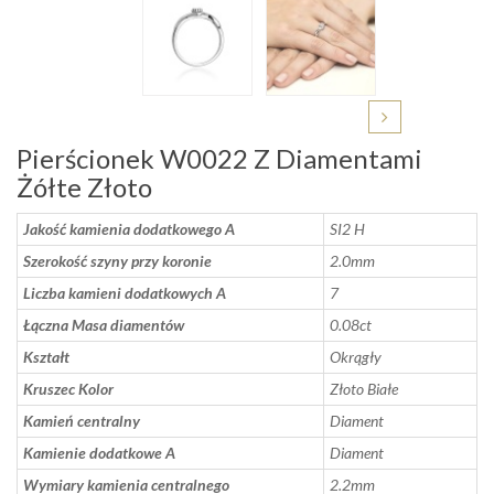
Pierścionek W0022 Z Diamentami
Żółte Złoto
Jakość kamienia dodatkowego A
SI2 H
Szerokość szyny przy koronie
2.0mm
Liczba kamieni dodatkowych A
7
Łączna Masa diamentów
0.08ct
Kształt
Okrągły
Kruszec Kolor
Złoto Białe
Kamień centralny
Diament
Kamienie dodatkowe A
Diament
Wymiary kamienia centralnego
2.2mm