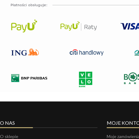
O NAS
MOJE KONT
O sklepie
Moje zamówieni