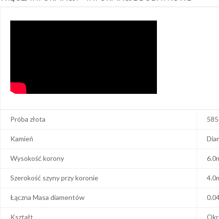
Próba złota
585
Kamień
Dia
Wysokość korony
6.0
Szerokość szyny przy koronie
4.0
Łączna Masa diamentów
0.0
Kształt
Okr