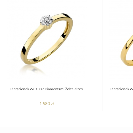
Pierścionek W0100 Z Diamentami Żółte Złoto
Pierścionek W
1 580 zł