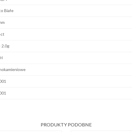
to Białe
mm
4ct
- 2.0g
 H
nokamieniowe
001
001
PRODUKTY PODOBNE