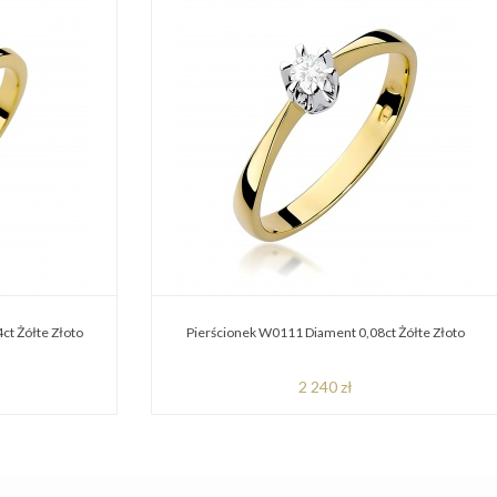
ct Żółte Złoto
Pierścionek W0111 Diament 0,08ct Żółte Złoto
2 240 zł