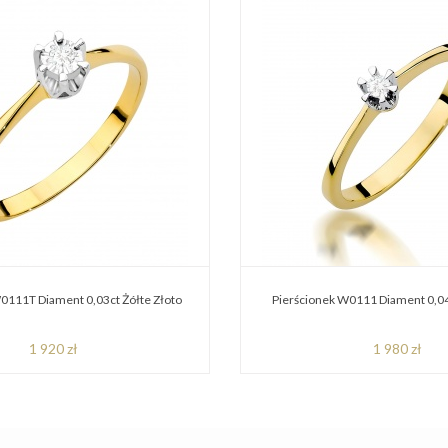
0111T Diament 0,03ct Żółte Złoto
Pierścionek W0111 Diament 0,04
1 920 zł
1 980 zł