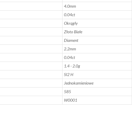
4.0mm
0.04ct
Okrągły
Złoto Białe
Diament
2.2mm
0.04ct
1.4 - 2.0g
SI2 H
Jednokamieniowe
585
W0001