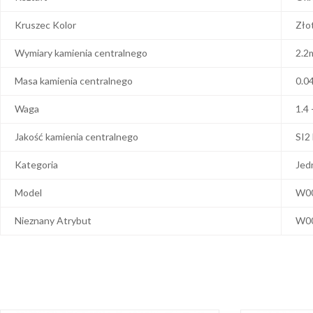
Kruszec Kolor
Zło
Wymiary kamienia centralnego
2.2
Masa kamienia centralnego
0.0
Waga
1.4 
Jakość kamienia centralnego
SI2
Kategoria
Jed
Model
W0
Nieznany Atrybut
W0