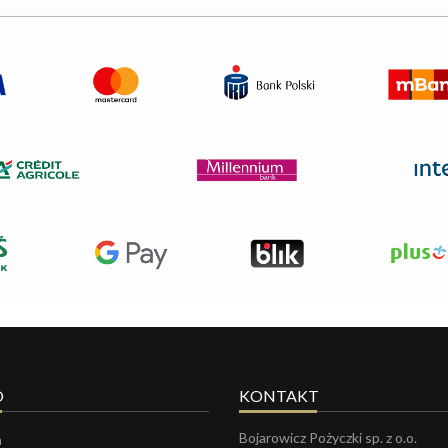
O
KONTAKT
Bojarowicz Pożyczki sp. z o.o.
a