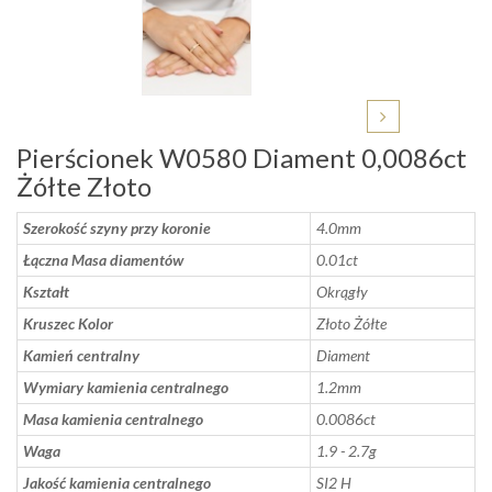
Pierścionek W0580 Diament 0,0086ct
Żółte Złoto
Szerokość szyny przy koronie
4.0mm
Łączna Masa diamentów
0.01ct
Kształt
Okrągły
Kruszec Kolor
Złoto Żółte
Kamień centralny
Diament
Wymiary kamienia centralnego
1.2mm
Masa kamienia centralnego
0.0086ct
Waga
1.9 - 2.7g
Jakość kamienia centralnego
SI2 H