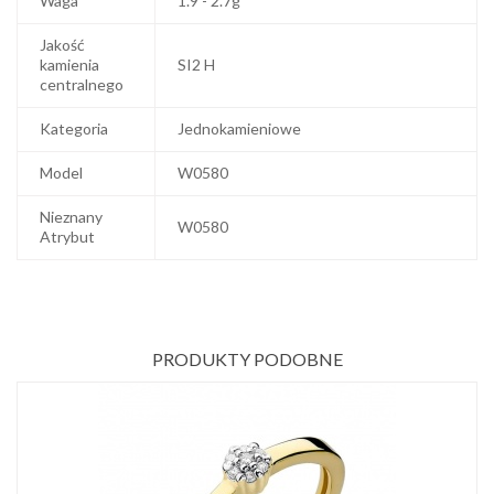
Waga
1.9 - 2.7g
Jakość
kamienia
SI2 H
centralnego
Kategoria
Jednokamieniowe
Model
W0580
Nieznany
W0580
Atrybut
PRODUKTY PODOBNE