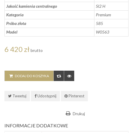
Jakość kamienia centralnego
SI2 H
Kategoria
Premium
Próba złota
585
Model
W0563
6 420 zł
brutto
DODAJ DO KOSZYKA
Tweetuj
Udostępnij
Pinterest
Drukuj
INFORMACJE DODATKOWE