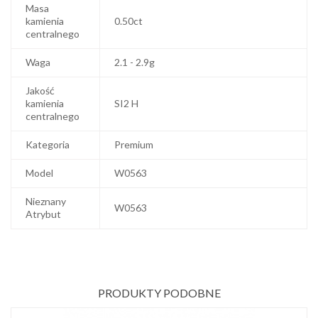
Masa
kamienia
0.50ct
centralnego
Waga
2.1 - 2.9g
Jakość
kamienia
SI2 H
centralnego
Kategoria
Premium
Model
W0563
Nieznany
W0563
Atrybut
PRODUKTY PODOBNE