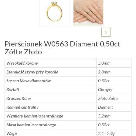
Pierścionek W0563 Diament 0,50ct
Żółte Złoto
Wysokość korony
5.0mm
Szerokość szyny przy koronie
2.8mm
Łączna Masa diamentów
0.50ct
Kształt
Okrągły
Kruszec Kolor
Złoto Żółte
Kamień centralny
Diament
Wymiary kamienia centralnego
5.2mm
Masa kamienia centralnego
0.50ct
Waga
2.1 - 2.9g