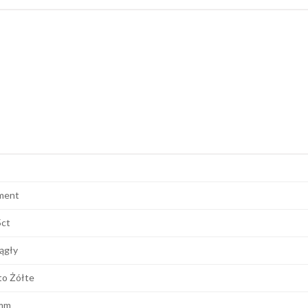
ment
5ct
ągły
to Żółte
mm