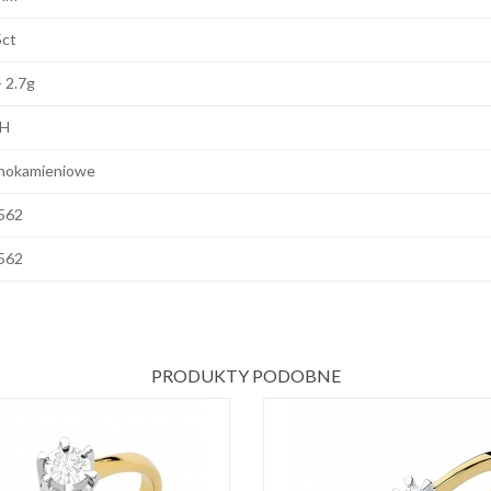
5ct
- 2.7g
 H
nokamieniowe
562
562
PRODUKTY PODOBNE