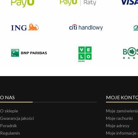
O NAS
MOJE KONT
O sklepie
Moje zamówieni
Gwarancja jakości
Moje rachunki
Poradnik
Moje adresy
Regulamin
Moje informacje