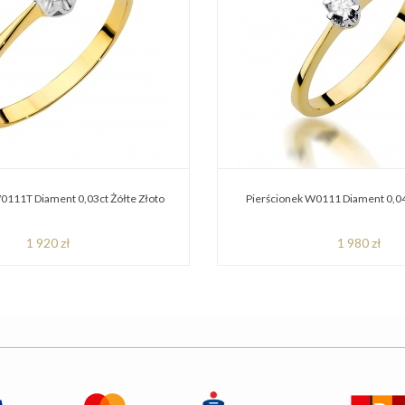
0111T Diament 0,03ct Żółte Złoto
Pierścionek W0111 Diament 0,04
1 920 zł
1 980 zł