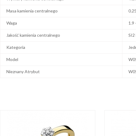
Masa kamienia centralnego
0.2
Waga
1.9 
Jakość kamienia centralnego
SI2
Kategoria
Jed
Model
W0
Nieznany Atrybut
W0