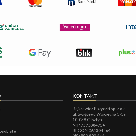
O
KONTAKT
Bojarowicz Pożyczki sp. z o.o.
a
ul. Świętego Wojciecha 3/3a
10-038 Olsztyn
NIP 7393884754
REGON
364304264
 osobiste
(48) 883 829 444