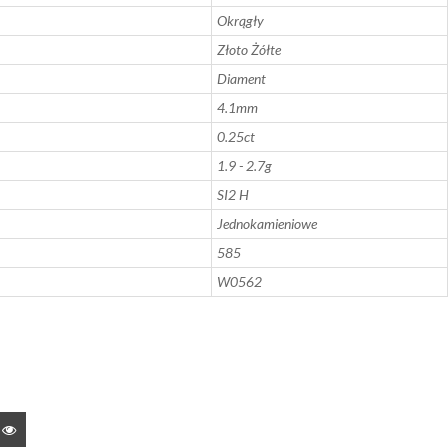
Okrągły
Złoto Żółte
Diament
4.1mm
0.25ct
1.9 - 2.7g
SI2 H
Jednokamieniowe
585
W0562