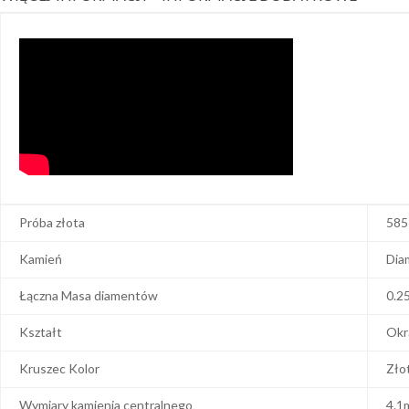
Próba złota
585
Kamień
Dia
Łączna Masa diamentów
0.2
Kształt
Okr
Kruszec Kolor
Zło
Wymiary kamienia centralnego
4.1