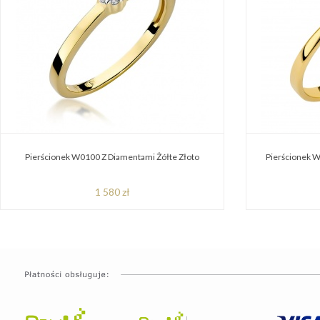
Pierścionek W0100 Z Diamentami Żółte Złoto
Pierścionek W
1 580 zł