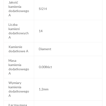
Jakość
kamienia
SI2 H
dodatkowego
A
Liczba
kamieni
14
dodatkowych
A
Kamienie
Diament
dodatkowe A
Masa
kamienia
0.0086ct
dodatkowego
A
Wymiary
kamienia
1.2mm
dodatkowego
A
Łączna masa