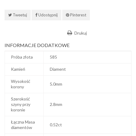
Tweetuj
Udostępnij
Pinterest
Drukuj
INFORMACJE DODATKOWE
Próba złota
585
Kamień
Diament
Wysokość
5.0mm
korony
Szerokość
szyny przy
2.8mm
koronie
Łączna Masa
0.52ct
diamentów