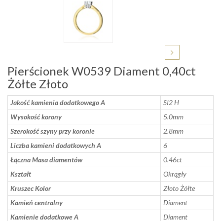
Pierścionek W0539 Diament 0,40ct
Żółte Złoto
Jakość kamienia dodatkowego A
SI2 H
Wysokość korony
5.0mm
Szerokość szyny przy koronie
2.8mm
Liczba kamieni dodatkowych A
6
Łączna Masa diamentów
0.46ct
Kształt
Okrągły
Kruszec Kolor
Złoto Żółte
Kamień centralny
Diament
Kamienie dodatkowe A
Diament