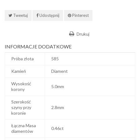
Tweetuj
Udostępnij
Pinterest
Drukuj
INFORMACJE DODATKOWE
Próba złota
585
Kamień
Diament
Wysokość
5.0mm
korony
Szerokość
szyny przy
2.8mm
koronie
Łączna Masa
0.46ct
diamentów