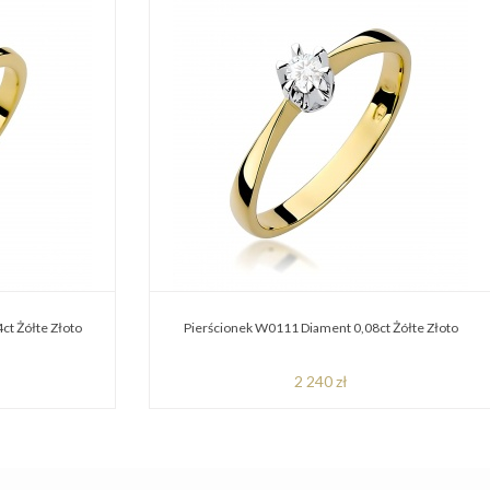
ct Żółte Złoto
Pierścionek W0111 Diament 0,08ct Żółte Złoto
2 240 zł