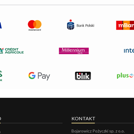
O
KONTAKT
Bojarowicz Pożyczki sp. z o.o.
a