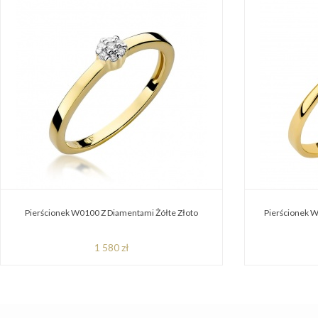
Pierścionek W0100 Z Diamentami Żółte Złoto
Pierścionek W
1 580 zł