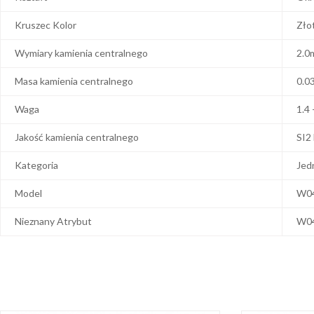
Kruszec Kolor
Zło
Wymiary kamienia centralnego
2.0
Masa kamienia centralnego
0.0
Waga
1.4 
Jakość kamienia centralnego
SI2
Kategoria
Jed
Model
W0
Nieznany Atrybut
W0