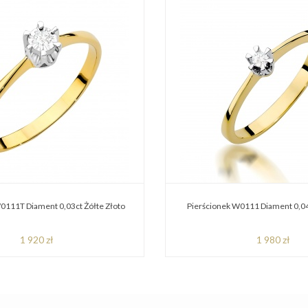
0111T Diament 0,03ct Żółte Złoto
Pierścionek W0111 Diament 0,04
1 920 zł
1 980 zł