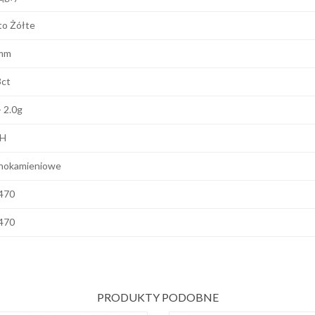
to Żółte
mm
3ct
- 2.0g
 H
nokamieniowe
470
470
PRODUKTY PODOBNE