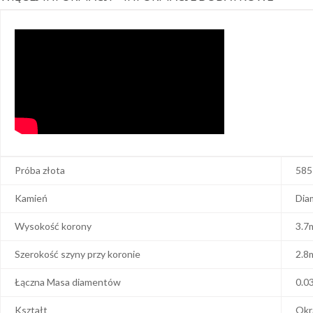
Próba złota
585
Kamień
Dia
Wysokość korony
3.7
Szerokość szyny przy koronie
2.8
Łączna Masa diamentów
0.0
Kształt
Okr