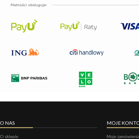
O NAS
MOJE KONT
O sklepie
Moje zamówieni