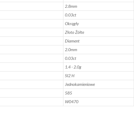
2.8mm
0.03ct
Okrągły
Złoto Żółte
Diament
2.0mm
0.03ct
1.4 - 2.0g
SI2 H
Jednokamieniowe
585
W0470