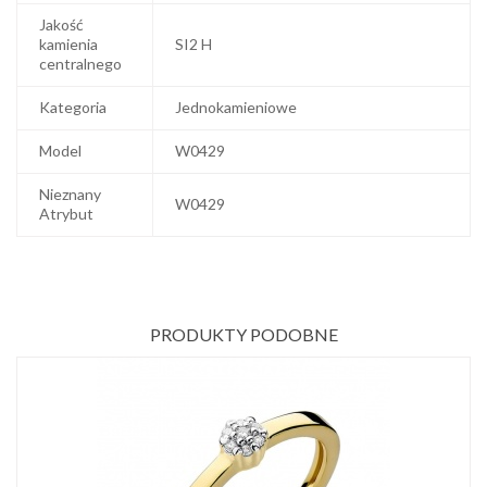
Jakość
kamienia
SI2 H
centralnego
Kategoria
Jednokamieniowe
Model
W0429
Nieznany
W0429
Atrybut
PRODUKTY PODOBNE